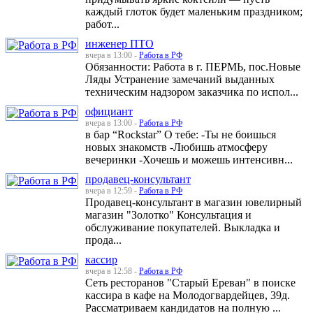
каждый глоток будет маленьким праздником;
работ...
инженер ПТО
вчера в 13:00 -
Работа в РФ
Обязанности: Работа в г. ПЕРМЬ, пос.Новые
Ляды Устранение замечаний выданных
техническим надзором заказчика по испол...
официант
вчера в 13:00 -
Работа в РФ
в бар “Rockstar” О тебе: -Ты не боишься
новых знакомств -Любишь атмосферу
вечеринки -Хочешь и можешь интенсивн...
продавец-консультант
вчера в 12:59 -
Работа в РФ
Продавец-консультант в магазин ювелирный
магазин "Золотко" Консультация и
обслуживание покупателей. Выкладка и
прода...
кассир
вчера в 12:58 -
Работа в РФ
Сеть ресторанов "Старый Ереван" в поиске
кассира в кафе на Молодогвардейцев, 39д.
Рассматриваем кандидатов на полную ...