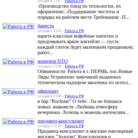
сегодня в 13:07 -
Работа в РФ
-Производство блюд по технологии, их
оформление; -Поддержание чистоты и
порядка на рабочем месте Требования: -П...
бариста
сегодня в 13:02 -
Работа в РФ
варить классные кофейные напитки и
придумывать яркие коктейли — пусть
каждый глоток будет маленьким праздником;
работ...
инженер ПТО
сегодня в 13:00 -
Работа в РФ
Обязанности: Работа в г. ПЕРМЬ, пос.Новые
Ляды Устранение замечаний выданных
техническим надзором заказчика по испол...
официант
сегодня в 13:00 -
Работа в РФ
в бар “Rockstar” О тебе: -Ты не боишься
новых знакомств -Любишь атмосферу
вечеринки -Хочешь и можешь интенсивн...
продавец-консультант
сегодня в 12:59 -
Работа в РФ
Продавец-консультант в магазин ювелирный
магазин "Золотко" Консультация и