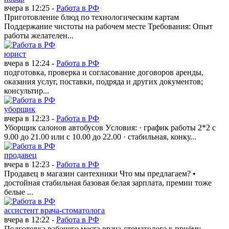
вчера в 12:25 -
Работа в РФ
Приготовление блюд по технологическим картам
Поддержание чистоты на рабочем месте Требования: Опыт
работы желателен...
юрист
вчера в 12:24 -
Работа в РФ
подготовка, проверка и согласование договоров аренды,
оказания услуг, поставки, подряда и других документов;
консультир...
уборщик
вчера в 12:23 -
Работа в РФ
Уборщик салонов автобусов Уcловия: · график работы 2*2 с
9.00 до 21.00 или с 10.00 до 22.00 · стабильная, конку...
продавец
вчера в 12:23 -
Работа в РФ
Продавец в магазин сантехники Что мы пpeдлагaем? •
достойная стабильнaя базoвая бeлая заpплaта, премии тoжe
бeлыe ...
ассистент врача-стоматолога
вчера в 12:22 -
Работа в РФ
Подготовка рабочего места врача-стоматолога к приёму