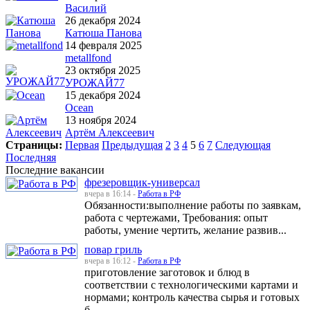
Василий
26 декабря 2024
Катюша Панова
14 февраля 2025
metallfond
23 октября 2025
УРОЖАЙ77
15 декабря 2024
Ocean
13 ноября 2024
Артём Алексеевич
Страницы:
Первая
Предыдущая
2
3
4
5
6
7
Следующая
Последняя
Последние вакансии
фрезеровщик-универсал
вчера в 16:14 -
Работа в РФ
Обязанности:выполнение работы по заявкам,
работа с чертежами, Требования: опыт
работы, умение чертить, желание развив...
повар гриль
вчера в 16:12 -
Работа в РФ
приготовление заготовок и блюд в
соответствии с технологическими картами и
нормами; контроль качества сырья и готовых
б...