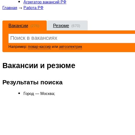
Агрегатор вакансий РФ
Главная
→
Работа РФ
Вакансии
Резюме
(276)
(670)
Например:
повар-кассир
или
автоэлектрик
Вакансии и резюме
Результаты поиска
Город — Москва;