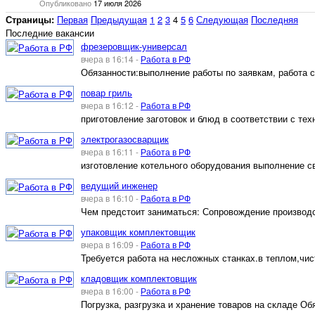
Опубликовано
17 июля 2026
Страницы:
Первая
Предыдущая
1
2
3
4
5
6
Следующая
Последняя
Последние вакансии
фрезеровщик-универсал
вчера в 16:14 -
Работа в РФ
Обязанности:выполнение работы по заявкам, работа с
повар гриль
вчера в 16:12 -
Работа в РФ
приготовление заготовок и блюд в соответствии с тех
электрогазосварщик
вчера в 16:11 -
Работа в РФ
изготовление котельного оборудования выполнение св
ведущий инженер
вчера в 16:10 -
Работа в РФ
Чем предстоит заниматься: Сопровождение производст
упаковщик комплектовщик
вчера в 16:09 -
Работа в РФ
Требуется работа на несложных станках.в теплом,чис
кладовщик комплектовщик
вчера в 16:00 -
Работа в РФ
Погрузка, разгрузка и хранение товаров на складе О