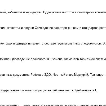
ий, кабинетов и коридоров Поддержание чистоты в санитарных комнатах
роль качества и подачи Соблюдение санитарных норм и стандартов ресто
екторах и центрах питания. В составе группы опытных специалистов. В.
мобилей (проведение планового ТО, замена элементов тормозной системы
вичных документов Работа в ЭДО, Честный знак, Меркурий, Транспортны
Поддержание чистоты и порядка на рабочем месте Требования: -П...
ие коктейли — пусть каждый глоток будет маленьким праздником; работ